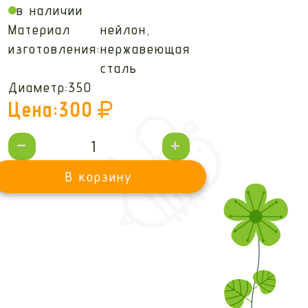
в наличии
Материал
нейлон,
изготовления:
нержавеющая
сталь
Диаметр:
350
Цена:
300
-
+
В корзину