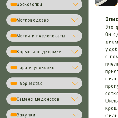
Воскотопки
Опис
Матководство
Это 
Он с
Матки и пчелопакеты
диам
удоб
Корма и подкормки
с по
пчел
Тара и упаковка
прия
филь
Творчество
проп
сетк
Семена медоносов
Филь
крош
Закупки
филь