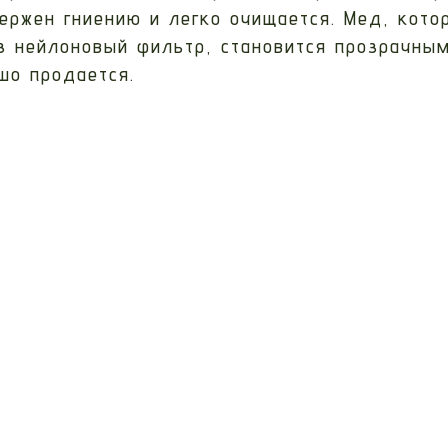
ержен гниению и легко очищается. Мед, кот
з нейлоновый фильтр, становится прозрачны
шо продается.