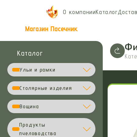
О компании
Каталог
Доста
Магазин Пасечник
Фи
Каталог
Кате
Ульи и рамки
Столярные изделия
Вощина
Продукты
пчеловодства