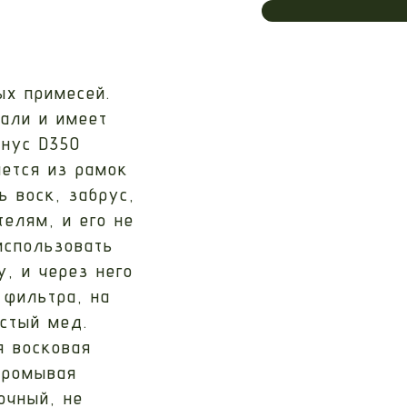
ых примесей.
тали и имеет
онус D350
ается из рамок
ь воск, забрус,
телям, и его не
использовать
, и через него
 фильтра, на
истый мед.
я восковая
промывая
очный, не