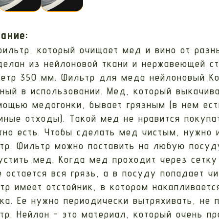
ание:
фильтр, который очищает мед и вино от разн
делан из нейлоновой ткани и нержавеющей с
етр 350 мм. Фильтр для меда нейлоновый К
ный в использовании. Мед, который выкачив
мощью медогонки, бывает грязным (в нем ест
иные отходы). Такой мед не нравится покупа
тно есть. Чтобы сделать мед чистым, нужно 
тр. Фильтр можно поставить на любую посуду
устить мед. Когда мед проходит через сетку
е остается вся грязь, а в посуду попадает ч
тр имеет отстойник, в котором накапливаетс
ка. Ее нужно периодически вытряхивать, не 
тр. Нейлон - это материал, который очень пр